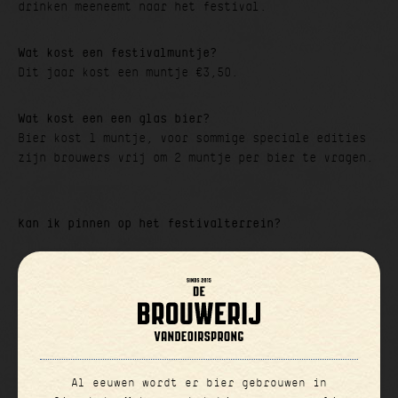
drinken meeneemt naar het festival.
Wat kost een festivalmuntje?
Dit jaar kost een muntje €3,50.
Wat kost een een glas bier?
Bier kost 1 muntje, voor sommige speciale edities
zijn brouwers vrij om 2 muntje per bier te vragen.
Kan ik pinnen op het festivalterrein?
Ja, dit is mogelijk bij beide kassa’s.
Wat kan ik eten op het festival?
Borrelhapjes als een kaasplankje of bitterballen,
maar ook voor de stevige trek zijn er allerlei
heerlijke gerechten!
Al eeuwen wordt er bier gebrouwen in