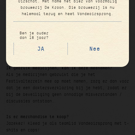
Oirschot. Met name het bier van voormalig
brouwerij De Kroon. Die brouwerij is nu
Kan ik het eten betalen met festivalmuntjes?
helemaal terug en heet Vandeoirsprong.
Ja, dat is geen probleem.
Ben je ouder
Moet ik betalen voor de w.c.?
dan 18 jaar?
JA
Nee
Nee, de w.c.’s zijn gratis.
Ik gebruik medicijnen, kan ik deze meenemen?
Als je medicijnen gebruikt die je het
Festivalterrein mee op moet nemen, zorg er dan voor
dat je een doktersverklaring bij je hebt, zodat er
bij de beveiliging geen onnodige misverstanden /
discussies ontstaan.
Is er merchandise te koop?
Jazeker! Kleed je als teamlid Vandeoirsprong met t-
shits en caps!