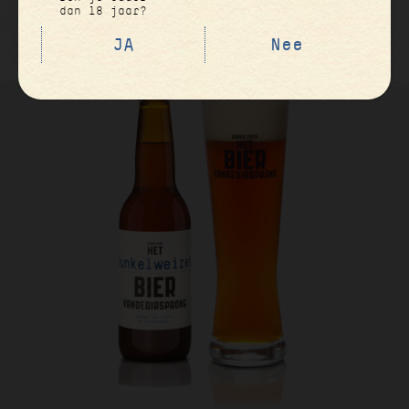
dan 18 jaar?
JA
Nee