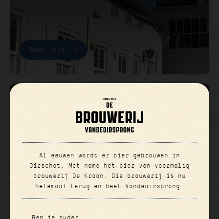
Meer info
19 t/m 23 aug 2026
DE SMAKELIJKE HAP
VANDEOIRSPRONG
Al eeuwen wordt er bier gebrouwen in
Oirschot. Met name het bier van voormalig
brouwerij De Kroon. Die brouwerij is nu
helemaal terug en heet Vandeoirsprong.
Bekijk de daghap
Ben je ouder