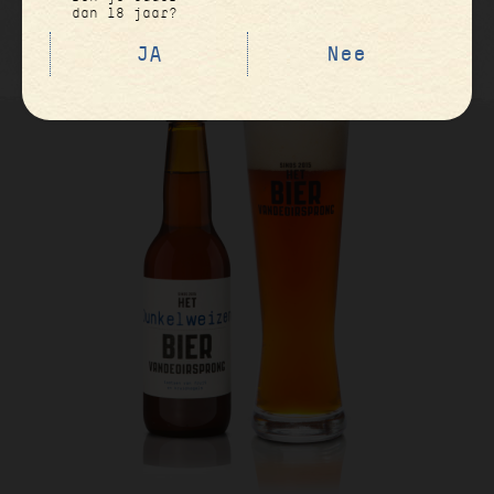
dan 18 jaar?
JA
Nee